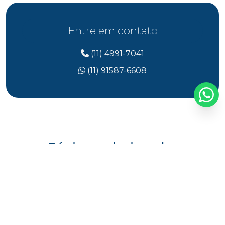
Entre em contato
(11) 4991-7041
(11) 91587-6608
Páginas relacionadas
Injeção plástica para embalagens de
produtos de beleza